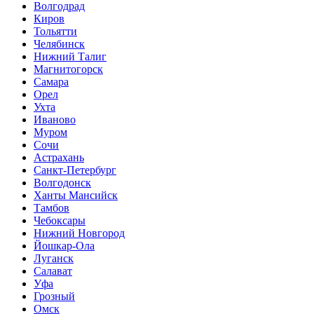
Волгодрад
Киров
Тольятти
Челябинск
Нижний Талиг
Магнитогорск
Самара
Орел
Ухта
Иваново
Муром
Сочи
Астрахань
Санкт-Петербург
Волгодонск
Ханты Мансийск
Тамбов
Чебоксары
Нижний Новгород
Йошкар-Ола
Луганск
Салават
Уфа
Грозный
Омск