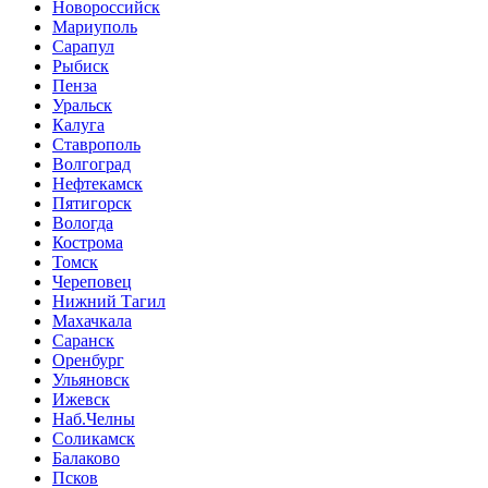
Новороссийск
Мариуполь
Сарапул
Рыбиск
Пенза
Уральск
Калуга
Ставрополь
Волгоград
Нефтекамск
Пятигорск
Вологда
Кострома
Томск
Череповец
Нижний Тагил
Махачкала
Саранск
Оренбург
Ульяновск
Ижевск
Наб.Челны
Соликамск
Балаково
Псков